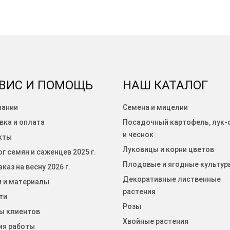
ВИС И ПОМОЩЬ
НАШ КАТАЛОГ
пании
Семена и мицелии
вка и оплата
Посадочный картофель, лук-
и чеснок
кты
Луковицы и корни цветов
г семян и саженцев 2025 г.
Плодовые и ягодные культур
каз на весну 2026 г.
Декоративные лиственные
и и материалы
растения
ти
Розы
ы клиентов
Хвойные растения
ия работы