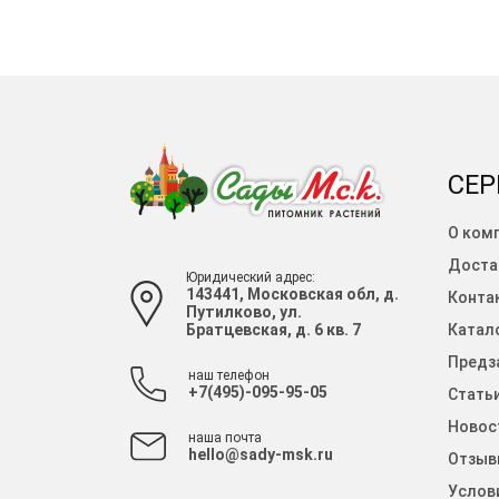
СЕР
О ком
Доста
Юридический адрес:
143441, Московская обл, д.
Конта
Путилково, ул.
Братцевская, д. 6 кв. 7
Катало
Предза
наш телефон
+7(495)-095-95-05
Стать
Новос
наша почта
hello@sady-msk.ru
Отзыв
Услов