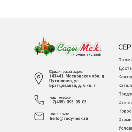
СЕР
О ком
Доста
Юридический адрес:
143441, Московская обл, д.
Конта
Путилково, ул.
Братцевская, д. 6 кв. 7
Катало
Предза
наш телефон
+7(495)-095-95-05
Стать
Новос
наша почта
hello@sady-msk.ru
Отзыв
Услов