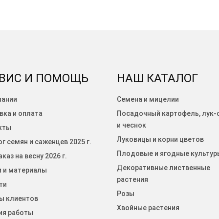
ВИС И ПОМОЩЬ
НАШ КАТАЛОГ
пании
Семена и мицелии
вка и оплата
Посадочный картофель, лук-
и чеснок
кты
Луковицы и корни цветов
г семян и саженцев 2025 г.
Плодовые и ягодные культур
каз на весну 2026 г.
Декоративные лиственные
и и материалы
растения
ти
Розы
ы клиентов
Хвойные растения
ия работы