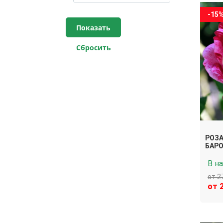
-15
РОЗА
БАР
В н
от 2
от 