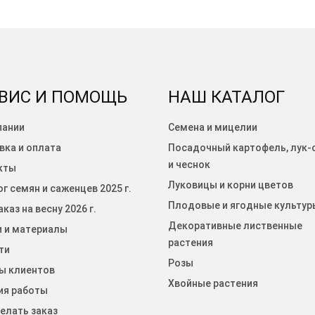
ВИС И ПОМОЩЬ
НАШ КАТАЛОГ
пании
Семена и мицелии
вка и оплата
Посадочный картофель, лук-
и чеснок
кты
Луковицы и корни цветов
г семян и саженцев 2025 г.
Плодовые и ягодные культур
каз на весну 2026 г.
Декоративные лиственные
и и материалы
растения
ти
Розы
ы клиентов
Хвойные растения
ия работы
елать заказ