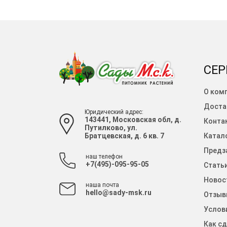
СЕР
О ком
Доста
Юридический адрес:
143441, Московская обл, д.
Конта
Путилково, ул.
Братцевская, д. 6 кв. 7
Катало
Предза
наш телефон
+7(495)-095-95-05
Стать
Новос
наша почта
hello@sady-msk.ru
Отзыв
Услов
Как сд