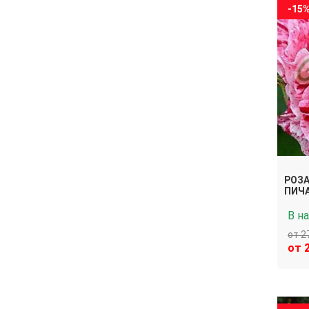
-15
РОЗА
ПИЧ
В н
от 2
от 