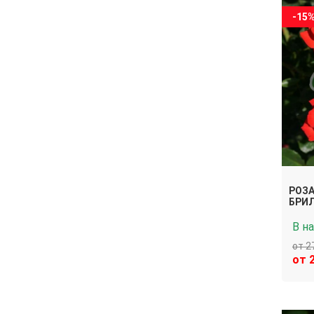
-15
РОЗА
БРИ
В н
от 2
от 