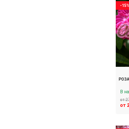
-15
РОЗА
В н
от 2
от 