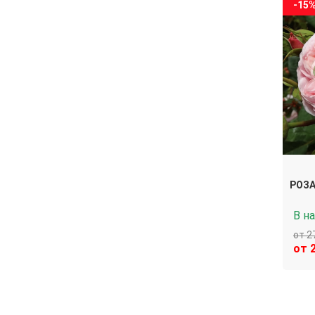
-15
РОЗА
В н
от 2
от 